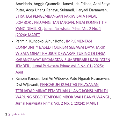
Ameirindo, Anggia Quamella Hanovi, Ida Erlinda, Adhi Setya
Putra, Acep Unang Rahayu, Sukmadi, Haryadi Darmawan,
STRATEGI PENGEMBANGAN PARIWISATA HALAL
LOMBOK : PELUANG, TANTANGAN, NILAI KOMPETITIF
YANG DIMILIKI
,
Jurnal Pariwisata Prima: Vol. 2 No. 1
(2024): MARET
Parimin, Kuncoko, Ainur Rofiqi,
IMPLEMENTASI
COMMUNITY BASED TOURISM SEBAGAI DAYA TARIK
WISATA MINAT KHUSUS DEWAKAR TUBING DI DESA
KARANGBAYAT KECAMATAN SUMBERBARU KABUPATEN
JEMBER
,
Jurnal Pariwisata Prima: Vol. 3 No. 01 (2025):
April
Kanom Kanom, Toni Ari Wibowo, Putu Ngurah Rusmawan,
Dwi Wijayanti,
PENGARUH KUALITAS PELAYANAN
TERHADAP MINAT PEMBELIAN ULANG KONSUMEN DI
WARUNG SEGO TEMPONG MBOK WAH BANYUWANGI
,
Jurnal Pariwisata Prima: Vol. 2 No. 1 (2024): MARET
1
2
3
4
>
>>