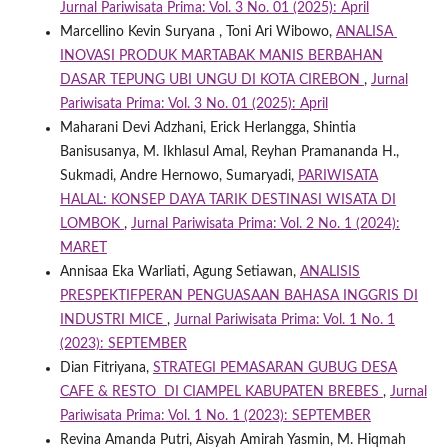
Jurnal Pariwisata Prima: Vol. 3 No. 01 (2025): April
Marcellino Kevin Suryana , Toni Ari Wibowo,
ANALISA
INOVASI PRODUK MARTABAK MANIS BERBAHAN
DASAR TEPUNG UBI UNGU DI KOTA CIREBON
,
Jurnal
Pariwisata Prima: Vol. 3 No. 01 (2025): April
Maharani Devi Adzhani, Erick Herlangga, Shintia
Banisusanya, M. Ikhlasul Amal, Reyhan Pramananda H.,
Sukmadi, Andre Hernowo, Sumaryadi,
PARIWISATA
HALAL: KONSEP DAYA TARIK DESTINASI WISATA DI
LOMBOK
,
Jurnal Pariwisata Prima: Vol. 2 No. 1 (2024):
MARET
Annisaa Eka Warliati, Agung Setiawan,
ANALISIS
PRESPEKTIFPERAN PENGUASAAN BAHASA INGGRIS DI
INDUSTRI MICE
,
Jurnal Pariwisata Prima: Vol. 1 No. 1
(2023): SEPTEMBER
Dian Fitriyana,
STRATEGI PEMASARAN GUBUG DESA
CAFE & RESTO DI CIAMPEL KABUPATEN BREBES
,
Jurnal
Pariwisata Prima: Vol. 1 No. 1 (2023): SEPTEMBER
Revina Amanda Putri, Aisyah Amirah Yasmin, M. Hiqmah