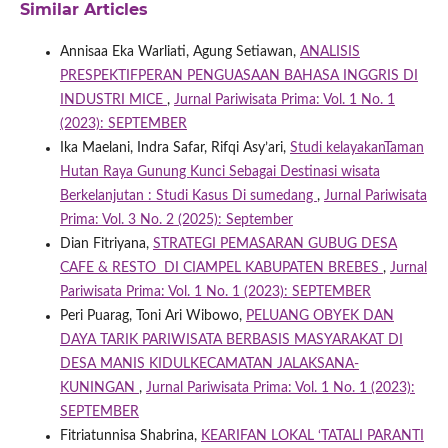
Similar Articles
Annisaa Eka Warliati, Agung Setiawan,
ANALISIS
PRESPEKTIFPERAN PENGUASAAN BAHASA INGGRIS DI
INDUSTRI MICE
,
Jurnal Pariwisata Prima: Vol. 1 No. 1
(2023): SEPTEMBER
Ika Maelani, Indra Safar, Rifqi Asy’ari,
Studi kelayakanTaman
Hutan Raya Gunung Kunci Sebagai Destinasi wisata
Berkelanjutan : Studi Kasus Di sumedang
,
Jurnal Pariwisata
Prima: Vol. 3 No. 2 (2025): September
Dian Fitriyana,
STRATEGI PEMASARAN GUBUG DESA
CAFE & RESTO DI CIAMPEL KABUPATEN BREBES
,
Jurnal
Pariwisata Prima: Vol. 1 No. 1 (2023): SEPTEMBER
Peri Puarag, Toni Ari Wibowo,
PELUANG OBYEK DAN
DAYA TARIK PARIWISATA BERBASIS MASYARAKAT DI
DESA MANIS KIDULKECAMATAN JALAKSANA-
KUNINGAN
,
Jurnal Pariwisata Prima: Vol. 1 No. 1 (2023):
SEPTEMBER
Fitriatunnisa Shabrina,
KEARIFAN LOKAL ‘TATALI PARANTI